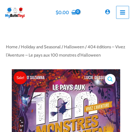
Skip
to
$
0.00
content
Home
/
Holiday and Seasonal
/
Halloween
/ 404 éditions – Vivez
l’Aventure – Le pays aux 100 monstres d’Halloween
Sale!