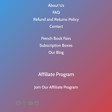
About Us
FAQ
Refund and Returns Policy
Contact
French Book Fairs
Subscription Boxes
Our Blog
Affiliate Program
Join Our Affiliate Program
Facebook
Instagram
YouTube
LinkedIn