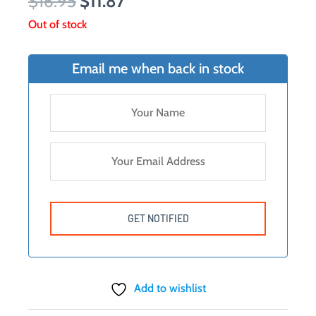
Original
Current
$
16.95
$
11.87
price
price
Out of stock
was:
is:
$16.95.
$11.87.
Email me when back in stock
Add to wishlist