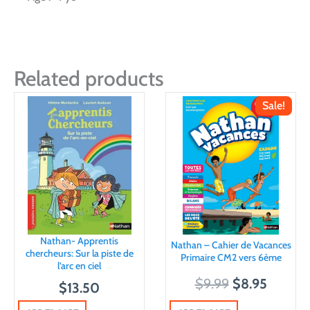
Related products
Sale!
Nathan- Apprentis
Nathan – Cahier de Vacances
chercheurs: Sur la piste de
Primaire CM2 vers 6ème
l’arc en ciel
O
C
$
9.99
$
8.95
$
13.50
r
u