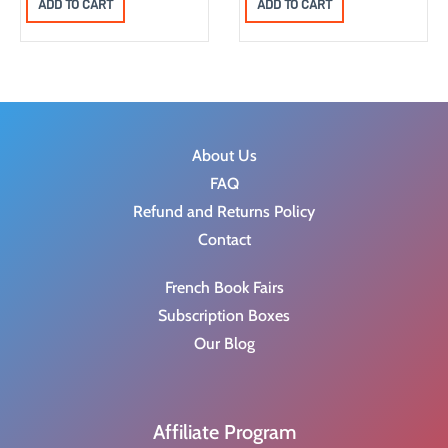
ADD TO CART
ADD TO CART
i
r
g
r
i
e
n
n
a
t
l
p
About Us
p
r
FAQ
r
i
Refund and Returns Policy
i
c
Contact
c
e
French Book Fairs
e
i
Subscription Boxes
w
s
Our Blog
a
:
s
$
:
8
Affiliate Program
$
.