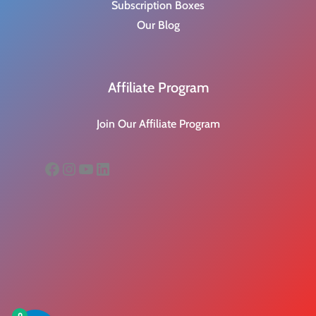
Subscription Boxes
Our Blog
Affiliate Program
Join Our Affiliate Program
Facebook
Instagram
YouTube
LinkedIn
0