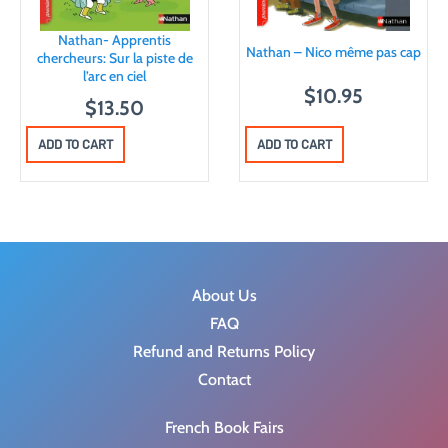
Nathan- Apprentis
Nathan – Nico même pas cap
chercheurs: Sur la piste de
l’arc en ciel
$
10.95
$
13.50
ADD TO CART
ADD TO CART
About Us
FAQ
Refund and Returns Policy
Contact
French Book Fairs