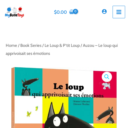
Skip
to
$
0.00
content
Home
/
Book Series
/
Le Loup & P'tit Loup
/ Auzou – Le loup qui
apprivoisait ses émotions