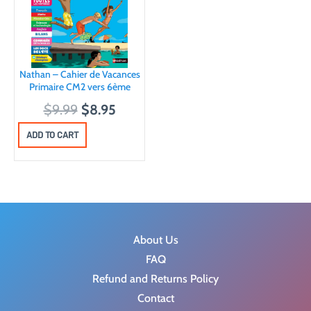
Nathan – Cahier de Vacances
Primaire CM2 vers 6ème
O
C
$
9.99
$
8.95
r
u
ADD TO CART
i
r
g
r
i
e
n
n
a
t
About Us
l
p
FAQ
p
r
Refund and Returns Policy
r
i
Contact
i
c