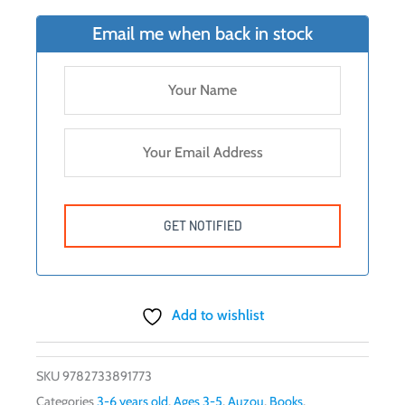
Email me when back in stock
Add to wishlist
SKU
9782733891773
Categories
3-6 years old
,
Ages 3-5
,
Auzou
,
Books
,