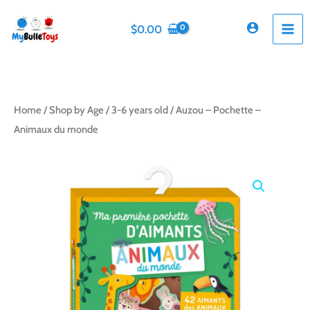
Skip
to
$
0.00
content
Home
/
Shop by Age
/
3-6 years old
/ Auzou – Pochette –
Animaux du monde