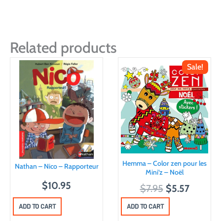
Related products
Sale!
Hemma – Color zen pour les
Nathan – Nico – Rapporteur
Mini’z – Noël
$
10.95
O
C
$
7.95
$
5.57
r
u
ADD TO CART
ADD TO CART
i
r