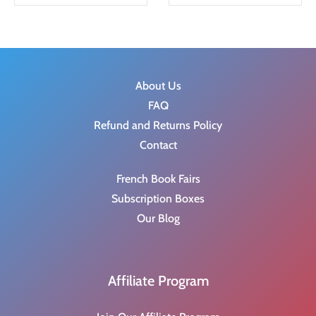
g
r
i
e
n
n
a
t
About Us
l
p
FAQ
p
r
Refund and Returns Policy
r
i
Contact
i
c
c
e
French Book Fairs
e
i
Subscription Boxes
w
s
Our Blog
a
:
s
$
:
5
Affiliate Program
$
.
7
5