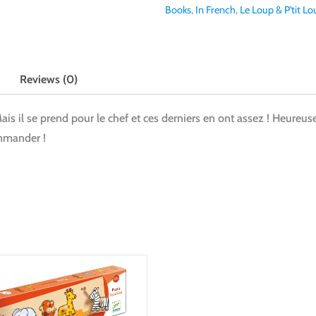
Books
,
In French
,
Le Loup & P'tit Lo
Reviews (0)
Mais il se prend pour le chef et ces derniers en ont assez ! Heure
ommander !