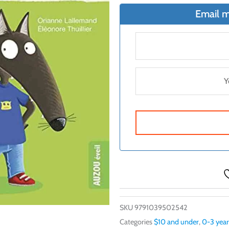
Email m
SKU
9791039502542
Categories
$10 and under
,
0-3 year