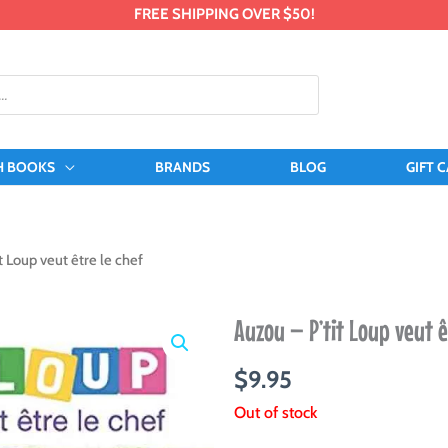
FREE SHIPPING OVER $50!
H BOOKS
BRANDS
BLOG
GIFT 
t Loup veut être le chef
Auzou – P’tit Loup veut ê
$
9.95
Out of stock