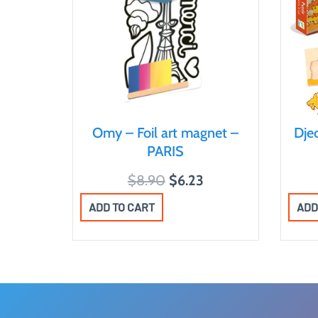
Omy – Foil art magnet –
Dje
PARIS
O
C
$
8.90
$
6.23
r
u
ADD TO CART
ADD
i
r
g
r
i
e
n
n
a
t