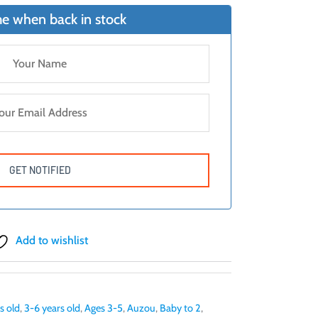
e when back in stock
Add to wishlist
s old
,
3-6 years old
,
Ages 3-5
,
Auzou
,
Baby to 2
,