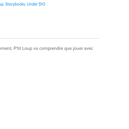
up
,
Storybooks
,
Under $10
usement, P’tit Loup va comprendre que jouer avec