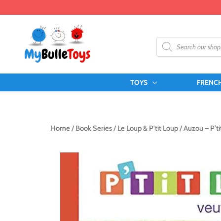
Skip
to
content
Products
search
TOYS
FRENC
Home
/
Book Series
/
Le Loup & P'tit Loup
/ Auzou – P’ti