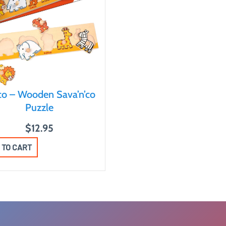
co – Wooden Sava’n’co
Puzzle
$
12.95
 TO CART