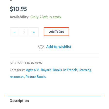
$
10.95
Bayard
Availability:
Only 2 left in stock
-
Graines
-
+
Add To Cart
de
champions
Add to wishlist
-
Le
SKU
9791036369896
grand
Categories
Ages 6-8
,
Bayard
,
Books
,
In French
,
Learning
saut
resources
,
Picture Books
de
Sara
quantity
Description