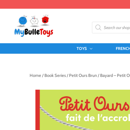
Skip
to
content
Products
search
TOYS
FRENC
Home
/
Book Series
/
Petit Ours Brun
/ Bayard – Petit O