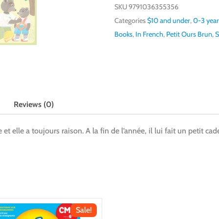
SKU
9791036355356
Categories
$10 and under
,
0-3 year
Books
,
In French
,
Petit Ours Brun
,
S
Reviews (0)
et elle a toujours raison. A la fin de l’année, il lui fait un petit cad
Sale!