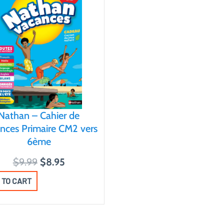
Nathan – Cahier de
nces Primaire CM2 vers
6ème
O
C
$
9.99
$
8.95
r
u
 TO CART
i
r
g
r
i
e