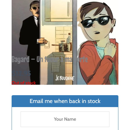
Bayard – Un tueur à ma porte
$
12.95
Out of stock
Email me when back in stock