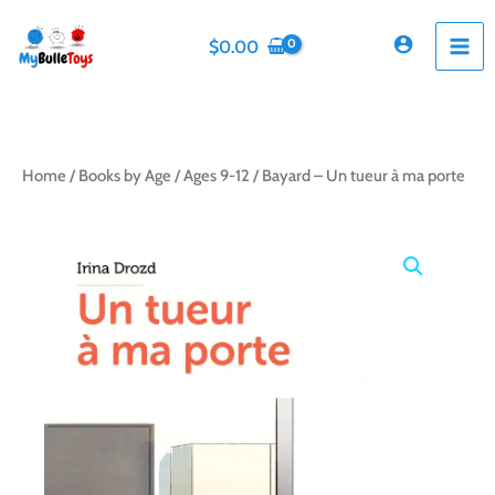
Skip
to
$
0.00
content
Home
/
Books by Age
/
Ages 9-12
/ Bayard – Un tueur à ma porte