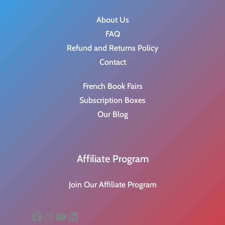
About Us
FAQ
Refund and Returns Policy
Contact
French Book Fairs
Subscription Boxes
Our Blog
Affiliate Program
Join Our Affiliate Program
Facebook
Instagram
YouTube
LinkedIn