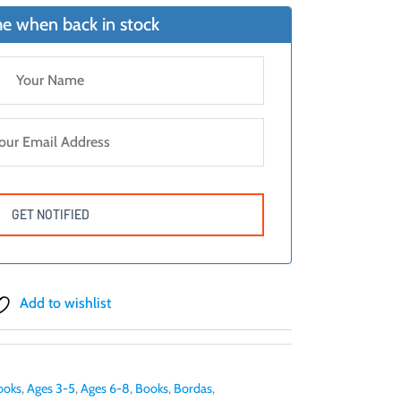
e when back in stock
Add to wishlist
ooks
,
Ages 3-5
,
Ages 6-8
,
Books
,
Bordas
,