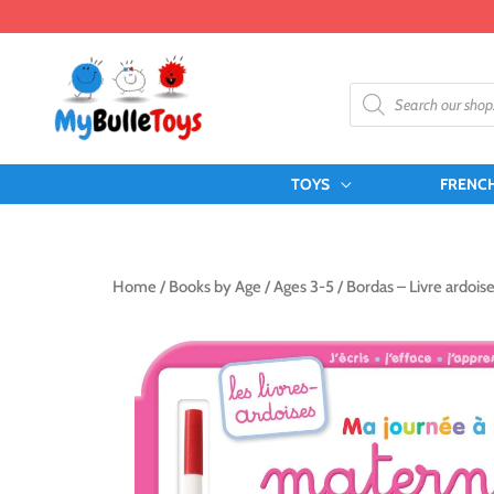
Skip
to
content
Products
search
TOYS
FRENC
Home
/
Books by Age
/
Ages 3-5
/ Bordas – Livre ardois