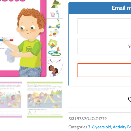
Email m
SKU
9782047401279
Categories
3-6 years old
,
Activity B