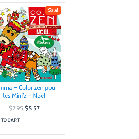
Sale!
mma – Color zen pour
les Mini’z – Noël
O
C
$
7.95
$
5.57
r
u
 TO CART
i
r
g
r