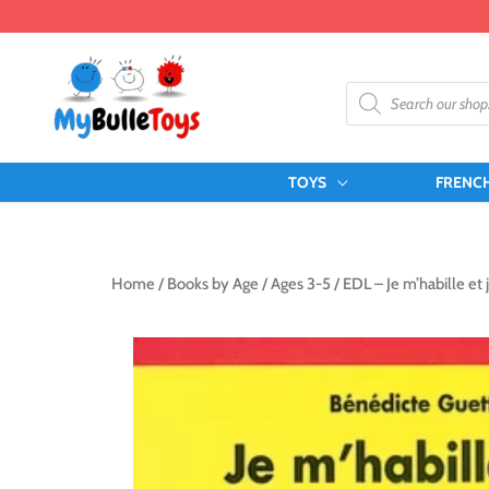
Skip
to
content
Products
search
TOYS
FRENC
Home
/
Books by Age
/
Ages 3-5
/ EDL – Je m’habille et 