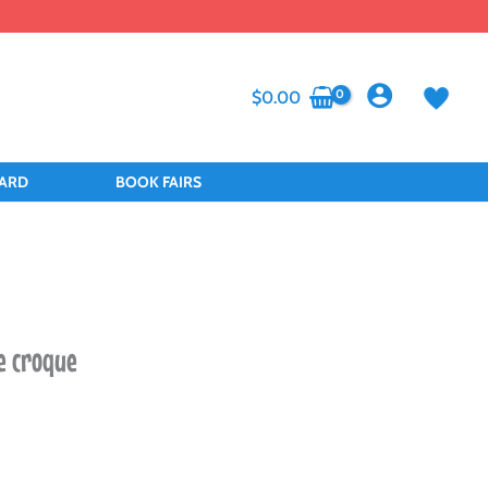
$
0.00
CARD
BOOK FAIRS
te croque