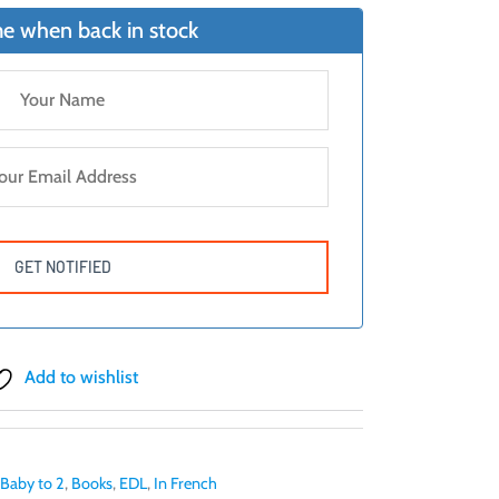
e when back in stock
Add to wishlist
Baby to 2
,
Books
,
EDL
,
In French