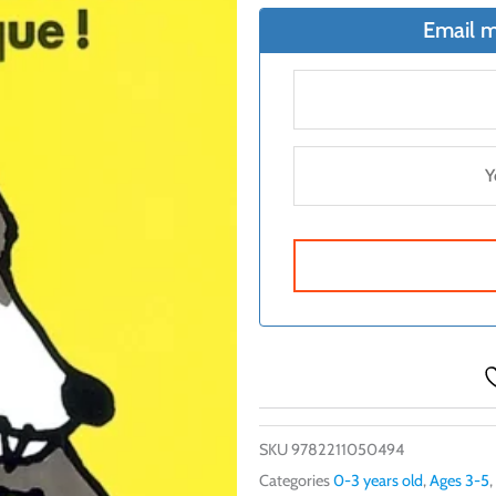
Email m
SKU
9782211050494
Categories
0-3 years old
,
Ages 3-5
,