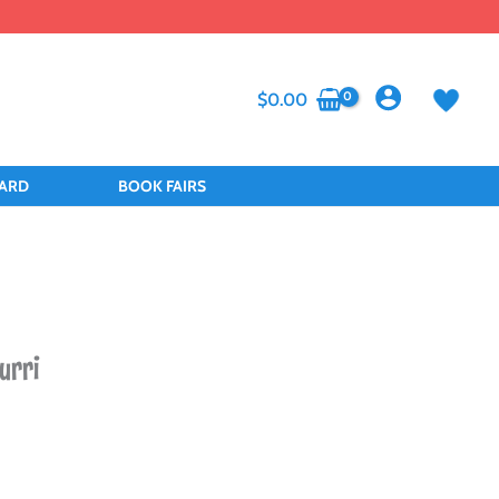
$
0.00
CARD
BOOK FAIRS
ourri