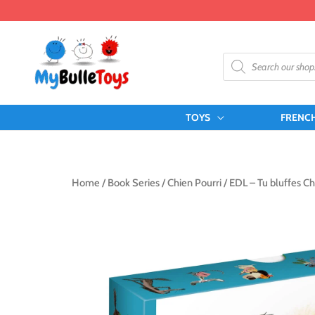
Skip
to
content
Products
search
TOYS
FRENC
Home
/
Book Series
/
Chien Pourri
/ EDL – Tu bluffes Ch