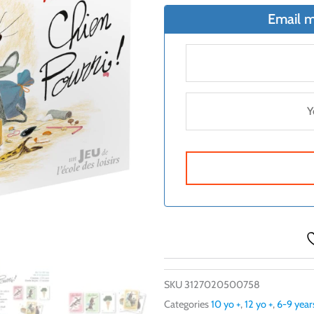
Email m
SKU
3127020500758
Categories
10 yo +
,
12 yo +
,
6-9 year