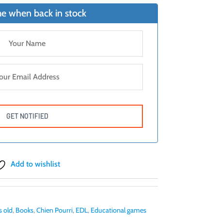
e when back in stock
Add to wishlist
s old
,
Books
,
Chien Pourri
,
EDL
,
Educational games