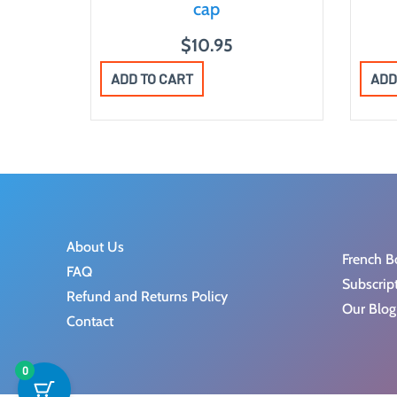
cap
$
10.95
ADD TO CART
ADD
About Us
French B
FAQ
Subscrip
Refund and Returns Policy
Our Blog
Contact
0