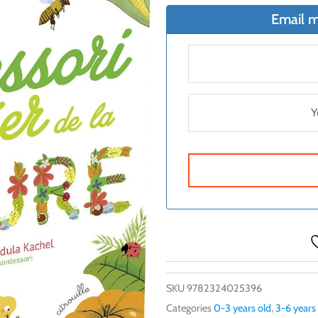
Email m
SKU
9782324025396
Categories
0-3 years old
,
3-6 years