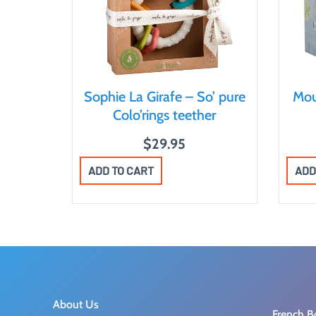
Sophie La Girafe – So’ pure
Mou
Colo’rings teether
$
29.95
ADD TO CART
ADD
About Us
French B