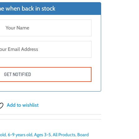
e when back in stock
Add to wishlist
 old
,
6-9 years old
,
Ages 3-5
,
All Products
,
Board