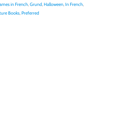
ames in French
,
Grund
,
Halloween
,
In French
,
ture Books
,
Preferred