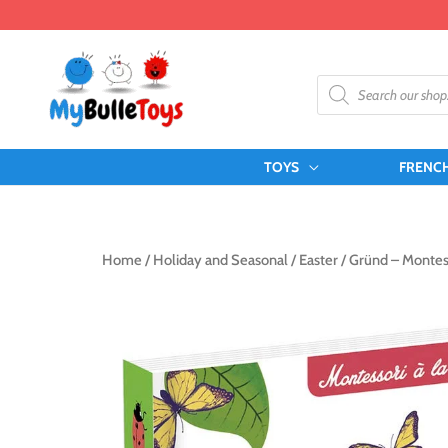
Skip
to
content
Products
search
TOYS
FRENC
Home
/
Holiday and Seasonal
/
Easter
/ Gründ – Montess