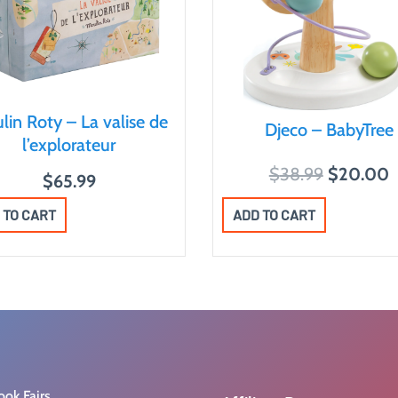
lin Roty – La valise de
Djeco – BabyTree
l’explorateur
O
$
38.99
$
20.00
$
65.99
r
u
ADD TO CART
 TO CART
i
r
g
r
i
e
n
n
a
t
l
p
p
r
r
i
ook Fairs