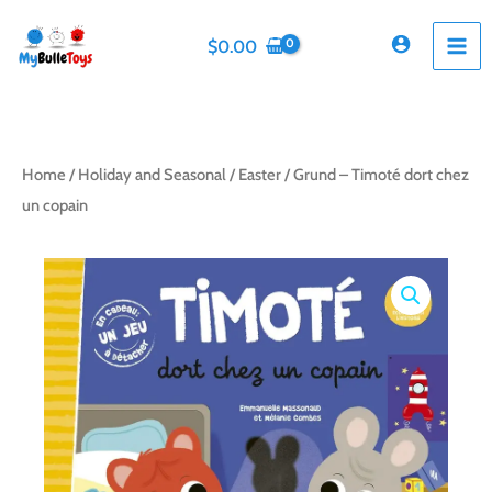
Skip
to
$
0.00
content
Home
/
Holiday and Seasonal
/
Easter
/ Grund – Timoté dort chez
un copain