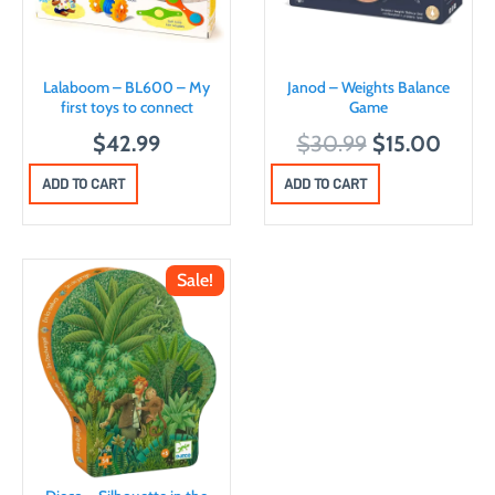
Lalaboom – BL600 – My
Janod – Weights Balance
first toys to connect
Game
O
C
$
42.99
$
30.99
$
15.00
r
u
ADD TO CART
ADD TO CART
i
r
g
r
i
e
Sale!
n
n
a
t
l
p
p
r
r
i
i
c
c
e