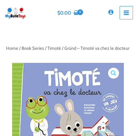
Skip
to
$
0.00
content
Home
/
Book Series
/
Timoté
/ Gründ – Timoté va chez le docteur