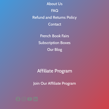
About Us
FAQ
Refund and Returns Policy
Contact
French Book Fairs
Subscription Boxes
Our Blog
Affiliate Program
Join Our Affiliate Program
Facebook
Instagram
YouTube
LinkedIn