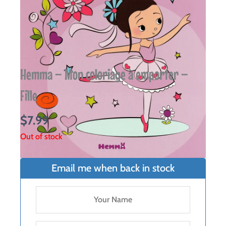
Hemma – Mon coloriage à emporter –
Fille
$
7.99
Out of stock
Email me when back in stock