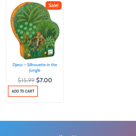
Sale!
Djeco – Silhouette in the
Jungle
O
C
$
15.99
$
7.00
r
u
ADD TO CART
i
r
g
r
i
e
n
n
a
t