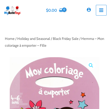
Skip
to
$
0.00
content
Home
/
Holiday and Seasonal
/
Black Friday Sale
/ Hemma – Mon
coloriage à emporter – Fille