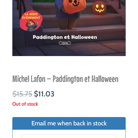
Michel Lafon – Paddington et Halloween
Original
Current
$
15.75
$
11.03
price
price
Out of stock
was:
is:
$15.75.
$11.03.
Email me when back in stock