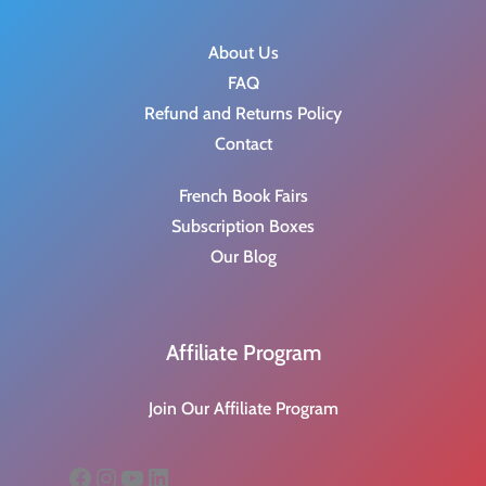
About Us
FAQ
Refund and Returns Policy
Contact
French Book Fairs
Subscription Boxes
Our Blog
Affiliate Program
Join Our Affiliate Program
Facebook
Instagram
YouTube
LinkedIn