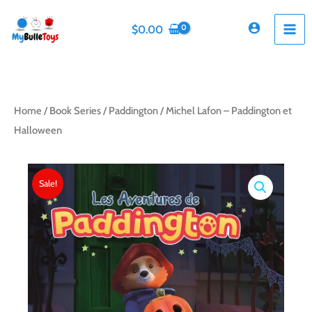
Skip
to
$
0.00
content
Home
/
Book Series
/
Paddington
/ Michel Lafon – Paddington et
Halloween
Sale!