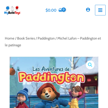
Skip
to
$
0.00
content
Home
/
Book Series
/
Paddington
/ Michel Lafon – Paddington et
le patinage