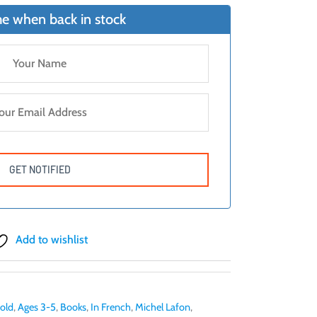
e when back in stock
Add to wishlist
 old
,
Ages 3-5
,
Books
,
In French
,
Michel Lafon
,