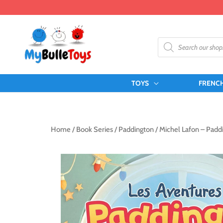
Skip
to
content
Products
search
TOYS
FRENC
Home
/
Book Series
/
Paddington
/ Michel Lafon – Padd