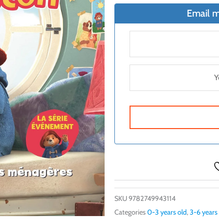
Email m
SKU
9782749943114
Categories
0-3 years old
,
3-6 years