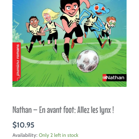
Nathan – En avant foot: Allez les lynx !
$
10.95
Nathan
Availability:
Only 2 left in stock