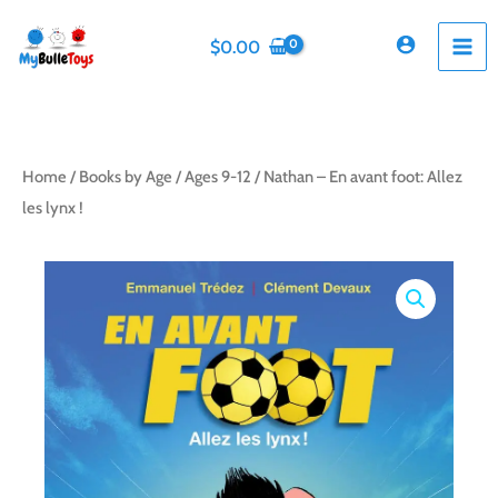
Skip
to
$
0.00
content
Home
/
Books by Age
/
Ages 9-12
/ Nathan – En avant foot: Allez
les lynx !