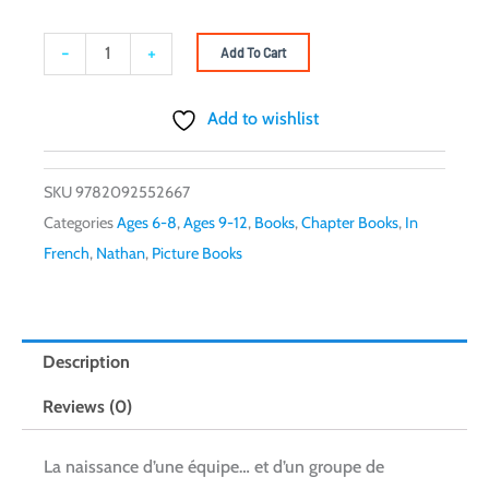
-
En
-
+
Add To Cart
avant
foot:
Add to wishlist
Allez
les
SKU
9782092552667
lynx
Categories
Ages 6-8
,
Ages 9-12
,
Books
,
Chapter Books
,
In
!
French
,
Nathan
,
Picture Books
quantity
Description
Reviews (0)
La naissance d’une équipe… et d’un groupe de