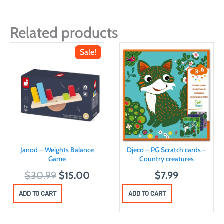
Related products
Sale!
Janod – Weights Balance
Djeco – PG Scratch cards –
Game
Country creatures
O
C
$
30.99
$
15.00
$
7.99
r
u
ADD TO CART
ADD TO CART
i
r
g
r