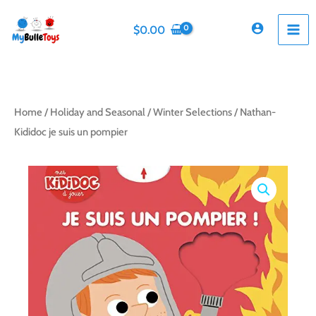
Skip
to
$
0.00
content
Home
/
Holiday and Seasonal
/
Winter Selections
/ Nathan-
Kididoc je suis un pompier