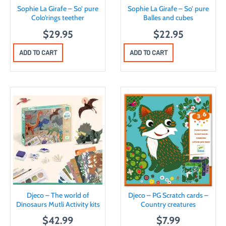
Sophie La Girafe – So’ pure
Sophie La Girafe – So’ pure
Colo’rings teether
Balles and cubes
$
29.95
$
22.95
ADD TO CART
ADD TO CART
Djeco – The world of
Djeco – PG Scratch cards –
Dinosaurs Mutli Activity kits
Country creatures
$
42.99
$
7.99