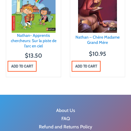
Nathan- Apprentis
Nathan – Chère Madame
chercheurs: Sur la piste de
Grand Mère
l’arc en ciel
$
10.95
$
13.50
ADD TO CART
ADD TO CART
About Us
FAQ
Refund and Returns Policy