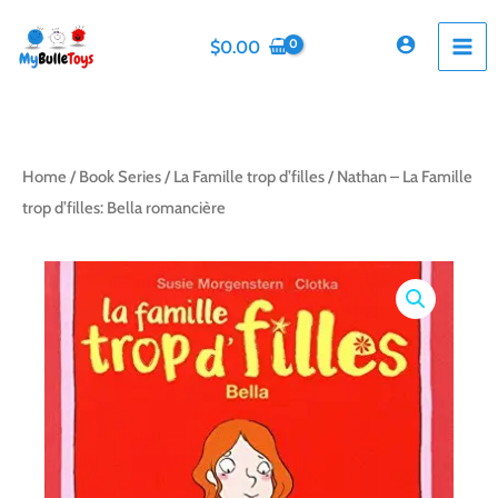
Skip
to
$
0.00
content
Home
/
Book Series
/
La Famille trop d’filles
/ Nathan – La Famille
trop d’filles: Bella romancière