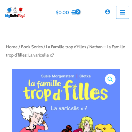
Skip
to
$
0.00
content
Home
/
Book Series
/
La Famille trop d’filles
/ Nathan – La Famille
trop d’filles: La varicelle x7