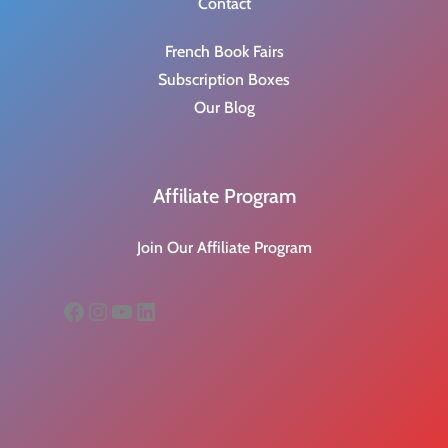
Contact
French Book Fairs
Subscription Boxes
Our Blog
Affiliate Program
Join Our Affiliate Program
Facebook
Instagram
YouTube
LinkedIn