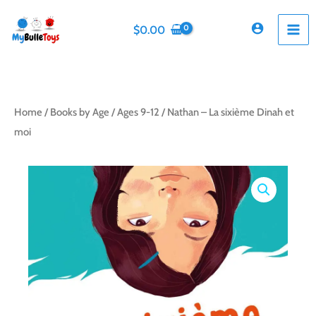
Skip
to
$
0.00
content
Home
/
Books by Age
/
Ages 9-12
/ Nathan – La sixième Dinah et
moi