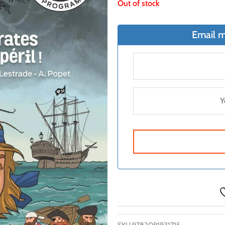
Out of stock
Email m
SKU
9782091931715