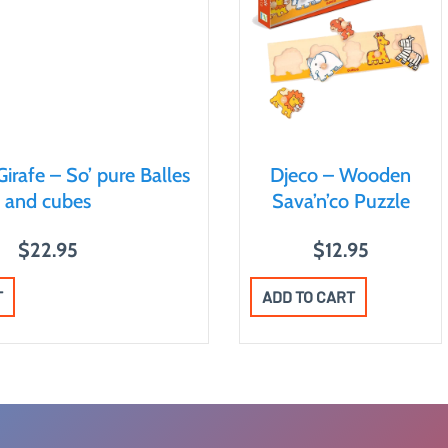
irafe – So’ pure Balles
Djeco – Wooden
and cubes
Sava’n’co Puzzle
$
22.95
$
12.95
T
ADD TO CART