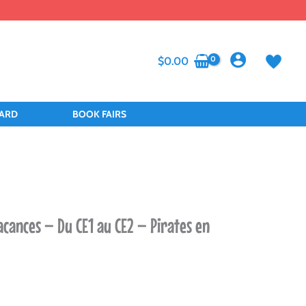
$
0.00
CARD
BOOK FAIRS
cances – Du CE1 au CE2 – Pirates en