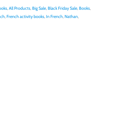
ooks
,
All Products
,
Big Sale
,
Black Friday Sale
,
Books
,
nch
,
French activity books
,
In French
,
Nathan
,