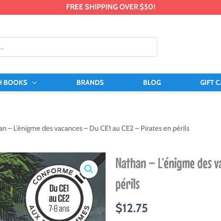
FREE SHIPPING OVER $50!
H BOOKS
BRANDS
BLOG
GIFT 
an – L’énigme des vacances – Du CE1 au CE2 – Pirates en périls
Nathan – L’énigme des va
périls
$
12.75