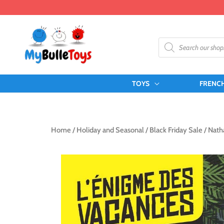
Skip
to
content
Products
search
TOYS
FRENC
Home
/
Holiday and Seasonal
/
Black Friday Sale
/ Nath