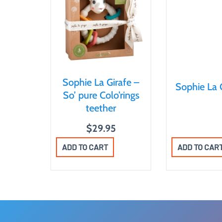
Sophie La Girafe –
Sophie La G
So’ pure Colo’rings
teether
$
29.95
ADD TO CAR
ADD TO CART