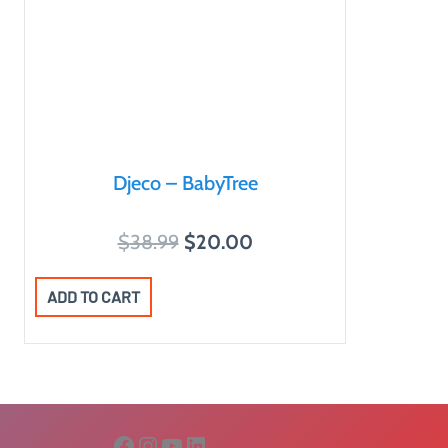
Djeco – BabyTree
O
C
$
38.99
$
20.00
r
u
i
r
ADD TO CART
g
r
i
e
n
n
a
t
Facebook
Instagram
YouTube
LinkedIn
l
p