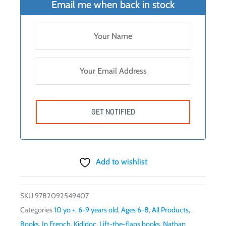
Email me when back in stock
Add to wishlist
SKU
9782092549407
Categories
10 yo +
,
6-9 years old
,
Ages 6-8
,
All Products
,
Books
,
In French
,
Kididoc
,
Lift-the-flaps books
,
Nathan