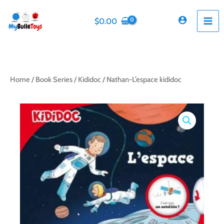
Skip
to
$
0.00
content
Home
/
Book Series
/
Kididoc
/ Nathan-L’espace kididoc