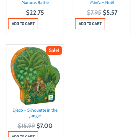
Maracas Rattle
Mini’z – Noël
O
C
$
22.75
$
7.95
$
5.57
r
u
ADD TO CART
ADD TO CART
i
r
g
r
i
e
Sale!
n
n
a
t
l
p
p
r
r
i
i
c
c
e
Djeco – Silhouette in the
e
i
Jungle
w
s
O
C
$
15.99
$
7.00
a
:
r
u
ADD TO CART