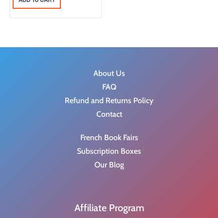
s
$
i
r
:
5
g
r
$
.
i
e
7
5
n
n
.
7
a
t
9
.
About Us
l
p
5
FAQ
p
r
.
Refund and Returns Policy
r
i
Contact
i
c
c
e
French Book Fairs
e
i
Subscription Boxes
w
s
Our Blog
a
:
s
$
:
7
Affiliate Program
$
.