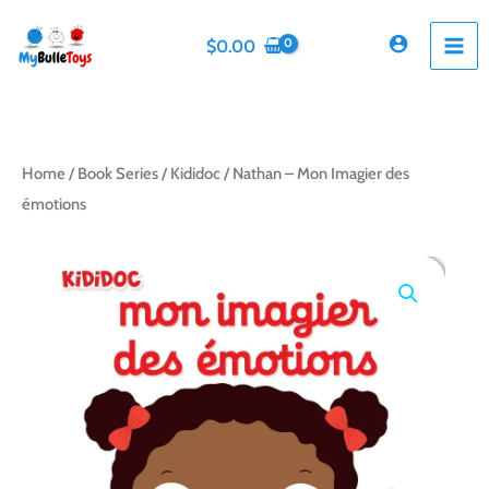
Skip
to
$
0.00
content
Home
/
Book Series
/
Kididoc
/ Nathan – Mon Imagier des
émotions