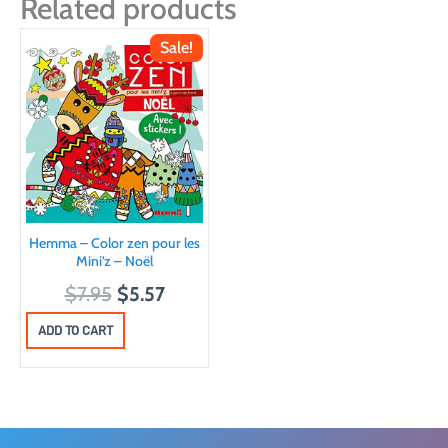
Related products
Sale!
Hemma – Color zen pour les
Mini’z – Noël
O
C
$
7.95
$
5.57
r
u
ADD TO CART
i
r
g
r
i
e
n
n