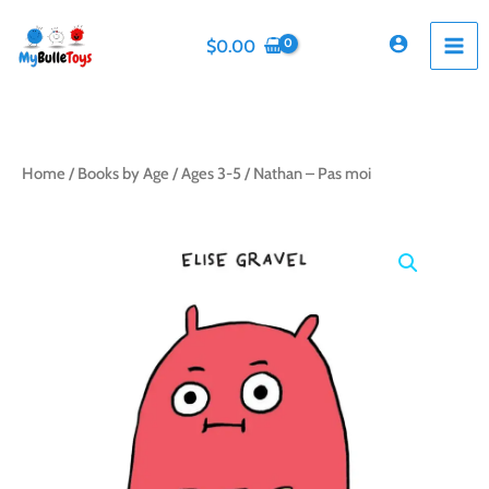
Skip
to
$
0.00
content
Home
/
Books by Age
/
Ages 3-5
/ Nathan – Pas moi