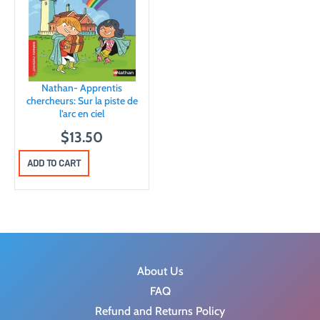
Nathan- Apprentis
chercheurs: Sur la piste de
l’arc en ciel
$
13.50
ADD TO CART
About Us
FAQ
Refund and Returns Policy