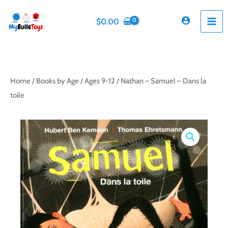
Skip
to
$
0.00
content
Home
/
Books by Age
/
Ages 9-12
/ Nathan – Samuel – Dans la
toile