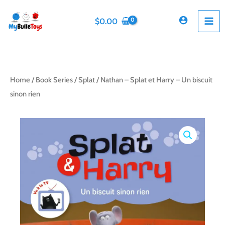
Skip
to
$
0.00
content
Home
/
Book Series
/
Splat
/ Nathan – Splat et Harry – Un biscuit
sinon rien