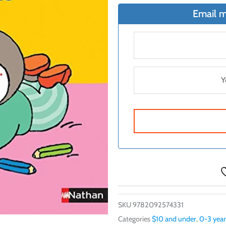
Email m
SKU
9782092574331
Categories
$10 and under
,
0-3 year