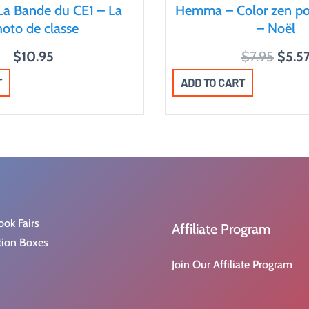
La Bande du CE1 – La
Hemma – Color zen pou
oto de classe
– Noël
O
$
10.95
$
7.95
$
5.5
r
T
ADD TO CART
i
g
i
n
a
l
p
ook Fairs
Affiliate Program
r
tion Boxes
i
Join Our Affiliate Program
c
e
w