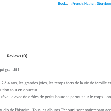
Books
,
In French
,
Nathan
,
Storyboo
Reviews (0)
ui grandit !
2 à 4 ans, les grandes joies, les temps forts de la vie de famille et
ution tout en douceur.
réveille avec de drôles de petits boutons partout sur le corps… on di
audio de l’histoire ! Tous les albums T’choupi sont maintenant a