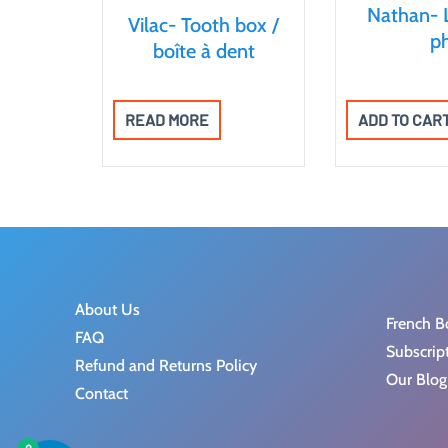
Nathan- 
Vilac- Tooth box /
ph
boîte à dent
READ MORE
ADD TO CAR
About Us
French B
FAQ
Subscrip
Refund and Returns Policy
Our Blog
Contact