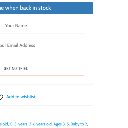
e when back in stock
Add to wishlist
s old
,
0-3-years
,
3-6 years old
,
Ages 3-5
,
Baby to 2
,