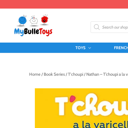
Skip
to
content
Products
search
TOYS
FRENC
Home
/
Book Series
/
T'choupi
/ Nathan – T’choupi a la v