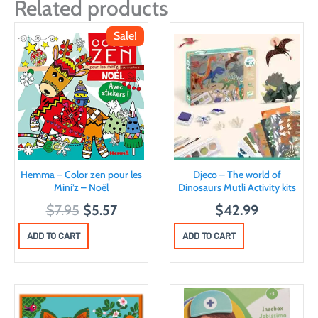
Related products
Sale!
Hemma – Color zen pour les
Djeco – The world of
Mini’z – Noël
Dinosaurs Mutli Activity kits
O
C
$
7.95
$
5.57
$
42.99
r
u
ADD TO CART
ADD TO CART
i
r
g
r
i
e
n
n