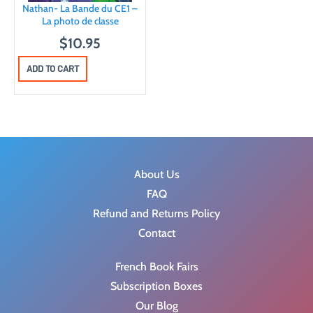
Nathan- La Bande du CE1 –
La photo de classe
$
10.95
ADD TO CART
About Us
FAQ
Refund and Returns Policy
Contact
French Book Fairs
Subscription Boxes
Our Blog