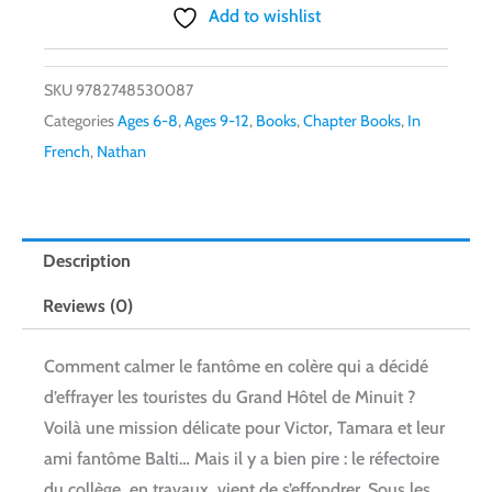
Add to wishlist
SKU
9782748530087
Categories
Ages 6-8
,
Ages 9-12
,
Books
,
Chapter Books
,
In
French
,
Nathan
Description
Reviews (0)
Comment calmer le fantôme en colère qui a décidé
d’effrayer les touristes du Grand Hôtel de Minuit ?
Voilà une mission délicate pour Victor, Tamara et leur
ami fantôme Balti… Mais il y a bien pire : le réfectoire
du collège, en travaux, vient de s’effondrer. Sous les