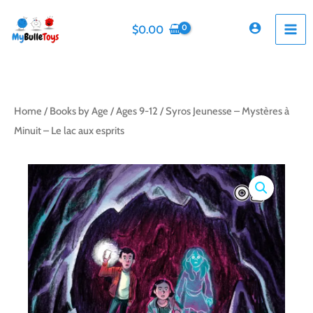
Skip
to
$
0.00
content
Home
/
Books by Age
/
Ages 9-12
/ Syros Jeunesse – Mystères à
Minuit – Le lac aux esprits