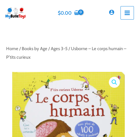
Skip
to
$
0.00
content
Home
/
Books by Age
/
Ages 3-5
/ Usborne – Le corps humain –
P’tits curieux