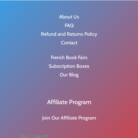
a
t
l
p
About Us
p
r
FAQ
r
i
Refund and Returns Policy
i
c
Contact
c
e
French Book Fairs
e
i
Subscription Boxes
w
s
Our Blog
a
:
s
$
:
8
Affiliate Program
$
.
9
9
Join Our Affiliate Program
.
5
9
.
Facebook
Instagram
YouTube
LinkedIn
9