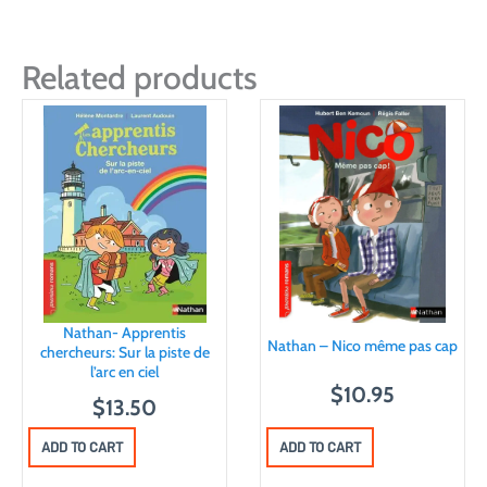
Related products
Nathan- Apprentis
Nathan – Nico même pas cap
chercheurs: Sur la piste de
l’arc en ciel
$
10.95
$
13.50
ADD TO CART
ADD TO CART