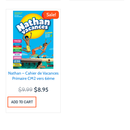
Sale!
Nathan – Cahier de Vacances
Primaire CM2 vers 6ème
O
C
$
9.99
$
8.95
r
u
ADD TO CART
i
r
g
r
i
e
n
n