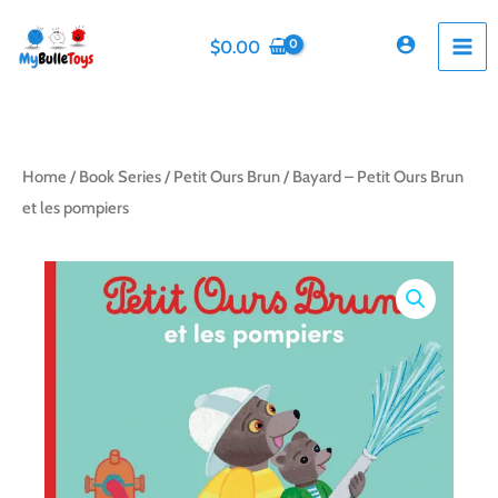
Skip
to
$
0.00
content
Home
/
Book Series
/
Petit Ours Brun
/ Bayard – Petit Ours Brun
et les pompiers