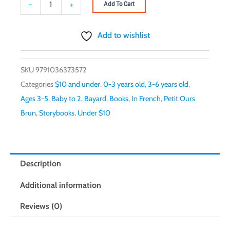
Petit
-
+
Add To Cart
Ours
Brun
Add to wishlist
et
les
SKU
9791036373572
pompiers
Categories
$10 and under
,
0-3 years old
,
3-6 years old
,
quantity
Ages 3-5
,
Baby to 2
,
Bayard
,
Books
,
In French
,
Petit Ours
Brun
,
Storybooks
,
Under $10
Description
Additional information
Reviews (0)